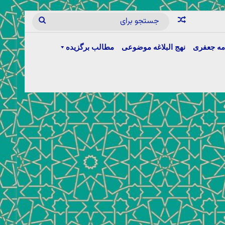
مه جعفری
نهج البلاغه موضوعی
مطالب برگزیده