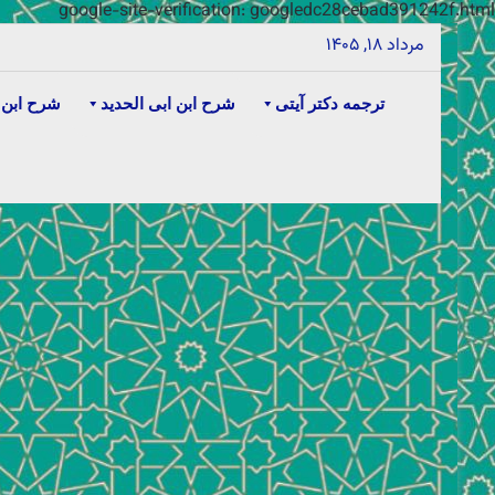
google-site-verification: googledc28cebad391242f.html
مرداد ۱۸, ۱۴۰۵
ترجمه دکتر آیتی
شرح ابن ابی الحدید
شرح ابن 