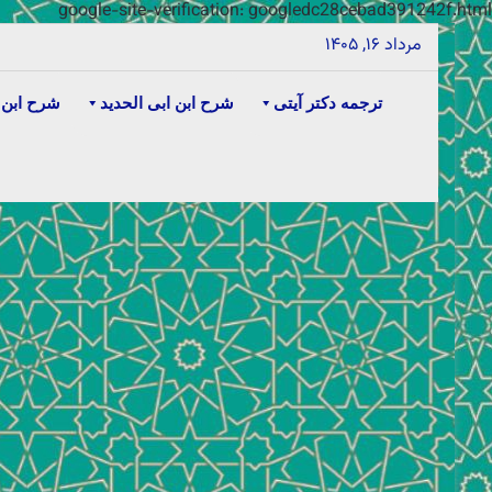
google-site-verification: googledc28cebad391242f.html
مرداد ۱۶, ۱۴۰۵
ترجمه دکتر آیتی
شرح ابن ابی الحدید
شرح ابن 