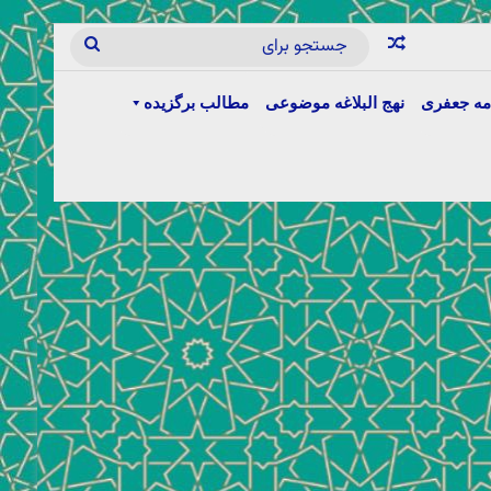
مه جعفری
نهج البلاغه موضوعی
مطالب برگزیده