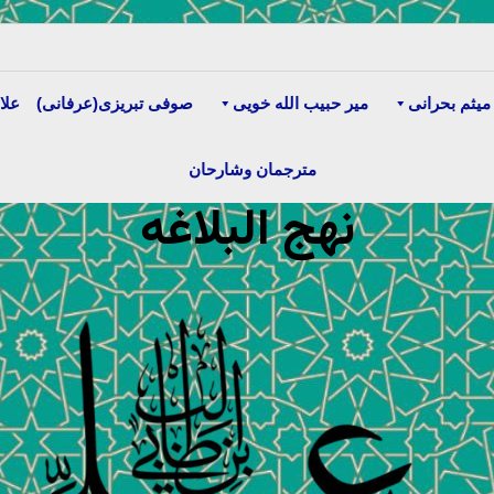
میثم بحرانی
میر حبیب الله خویی
صوفی تبریزی(عرفانی)
علا
مترجمان وشارحان
نهج البلاغه