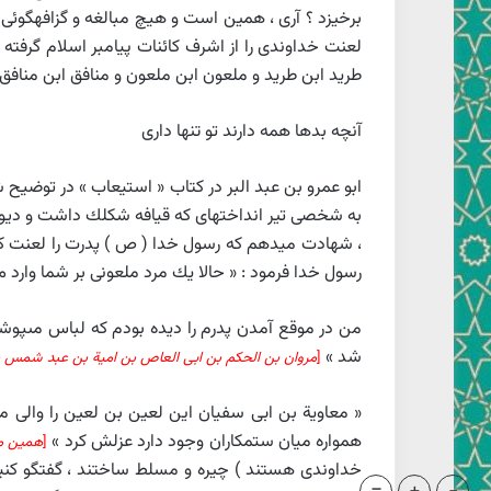
برخيزد ؟ آرى ، همين است و هيچ مبالغه و گزافه‏گوئ
لعنت خداوندى را از اشرف كائنات پيامبر اسلام گرفته 
طريد ابن طريد و ملعون ابن ملعون و منافق ابن منا
آنچه بدها همه دارند تو تنها دارى
ابو عمرو بن عبد البر در كتاب « استيعاب » در توضيح شع
به شخصى تير انداخته‏اى كه قيافه شكلك داشت و ديوانه
، شهادت ميدهم كه رسول خدا ( ص ) پدرت را لعنت كرد 
رسول خدا فرمود : « حالا يك مرد ملعونى بر شما وارد مى 
من در موقع آمدن پدرم را ديده بودم كه لباس مى‏پوشي
شد »
[
مروان بن الحكم بن ابى العاص بن امية بن عبد شمس بن عبد مناف . شرح نهج البلاغه
« معاوية بن ابى سفيان اين لعين بن لعين را والى 
همواره ميان ستمكاران وجود دارد عزلش كرد »
[
همين مأ
خداوندى هستند ) چيره و مسلط ساختند ، گفتگو كنيم ، 