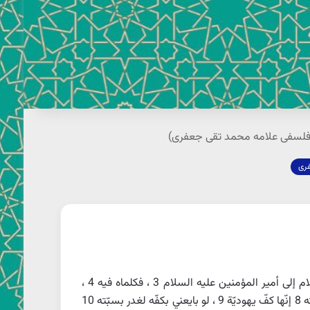
فری
قاله لمروان بن الحكم بالبصرة 1 قالوا : أخذ مروان بن الحكم أسيرا يوم الجمل 2 ، فاستشفع الحسن و الحسين عليهما السلام إلى أمير المؤمنين عليه السلام 3 ، فكلماه فيه 4 ،
فخلى سبيله 5 ، فقالا له : يبايعك يا أمير المؤمنين ؟ فقال عليه السلام 6 : أ و لم يبايعني بعد قتل عثمان ؟ 7 لا حاجة لي في بيعته 8 إنّها كفّ يهوديّة 9 ، لو بايعني بكفّه لغدر بسبّته 10