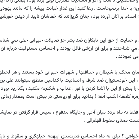
گر او شخصيتى داشت و اگر از انسانيت كمترين بوئى برده بود ، بيعتى را 
 با خدا برنميخاست . رها كنيد اين غدار خيانت پيشه را كه مانند يهودى خائن
اسلام بر آنان آورده بود ، چنان گريزانند كه خفاشان نابينا از ديدن خورشي
و حمايت از حق اين نابكاران ضد بشر جز تمايلات حيوانى حقى نمي شناسن
ي شناختند و براى آن ارزشى قائل بودند و احساس مسئوليت درباره آن مي
ي نمودند .
و پيمان محكم با شيطان و حماقتها و شهوات حيوانى خود بستند و هر لحظه‏
ا ، اين خودستيزان ضد شرف و انسانيت با كدامين منطق ميتوانند على بن اب
ا بيش از اين با آشنا كردن با نور ، عذاب و شكنجه مكنيد ، بگذاريد برو
ى فقط نه ماه تردد ميان آخور و جايگاه مدفوع ، سپس قرار گرفتن در نمايش
ينست معناى سقوط قهقرائى .
هى ؟ براى نه ماه احساس قدرتمندى اينهمه حيله‏گرى و سقوط و نابكارى 