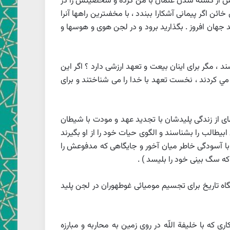
كه پس از كشته شدن عثمان با من كرده و شخصيتش را در
 اگر پيمانى آشكارا ببندد ، با مخفى‏ترين راه‏ها آنرا
د جهان افروز . بگذاريد برود و در لجن هوى و هوسها و
د ، مگر براى اينان بيعت
و تعهد ارزشى دارد ؟ اگر اين
 كردند ، نخست تعهد با خدا را مى‏ شناختند و براى
اى از زندگى پليدشان با تجديد عهد و مودت با شيطان
يطالب را بشناسند و الگوى حيات خود را از او بگيرند
د با آسودگى خاطر ميان آخور و جايگاهى كه مدفوعش را
گاه تاريخ براى تجسيم موميائى غوطه‏وران در لجن پليد
كه با خليفة اللّه در روى زمين به محاربه و مبارزه