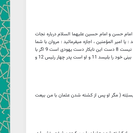
 بن الحكم در بصره فرموده است 1 گفته‏اند : مروان بن حكم در روز جمل اسير گرفته شد 2 مروان از امام حسن و امام حسين عليهما السلام درباره نجات
5 آن دو امام به امير المؤمنين عرض كردند : يا امير المؤمنين ، اجازه ميفرمائيد : مروان با شما
بيعت كند ؟ ) امير المؤمنين فرمود : 6 مگر او پس از كشته شدن عثمان با من بيعت نكرده بود 7 براى من احتياجى در بيعت او نيست 8 دست اين نابكار دست يهودى است 9 اگر با
دستش با من بيعت كند ، بوسيله مقعدش حيله‏گرى براه مى‏اندازد 10 بدانيد براى او رياستى در پيش است بمقدار زمانى كه سگ بينى خود را بليسد 11 و او است پدر چهار رئيس 12 و
ر بسبّته ( مگر او پس از كشته شدن عثمان با من بيعت