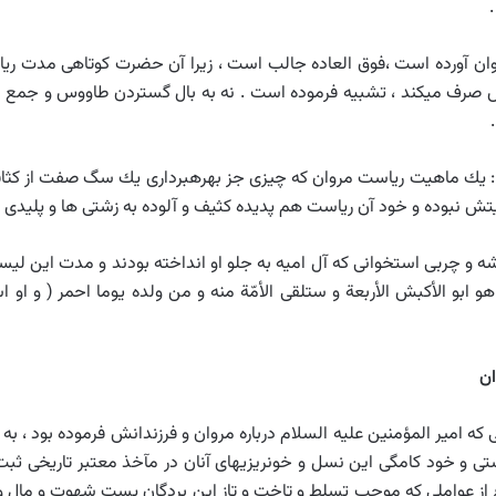
ان آورده است ،
فوق العاده جالب است ، زيرا آن حضرت كوتاهى مدت رياس
ش صرف ميكند ، تشبيه فرموده است . نه به بال گستردن طاووس و جمع كر
ت : يك ماهيت رياست مروان كه چيزى جز بهره‏بردارى يك سگ صفت از كثاف
 نبوده و خود آن رياست هم پديده كثيف و آلوده به زشتى ‏ها و پليدى‏ 
ه و چربى استخوانى كه آل اميه به جلو او انداخته بودند و مدت اين ليس
باهى دائمى را به دنبال داشته است . 13 ، 12 و هو ابو الأكبش الأربعة و ستلقى الأمّة منه و من ول
ان
ى كه امير المؤمنين عليه السلام درباره مروان و فرزندانش فرموده بود ، 
 و خود كامگى اين نسل و خونريزيهاى آنان در مآخذ معتبر تاريخى ثبت ش
 دفاع از عواملى كه موجب تسلط و تاخت و تاز اين بردگان پست شهوت و مال