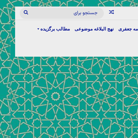
مه جعفری
نهج البلاغه موضوعی
مطالب برگزیده