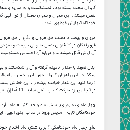
مگر اين غدار خيانت پيشه و نابكار را نمى‏شناسيد ، ا
گرو آن بيعت بسته بود ، نمى‏شكست و به مبارزه و محاربه
نقض ميكند . اين مروان و مروان صفتان از نور الهى كه 
خودكامگى‏هايش غوطه‏ور شود .
مروان و بيعت با دست حق مروان و دفاع از حق مروان 
فرو رفتگان در كثافت‏هاى نفس حيوانى ،
بيعت و تعهدى م
آن ارزش قائل ميشدند و درباره آن احساس مسئوليت م
اينان تعهد با خدا را ناديده گرفته و آن را شكستند 
ميگذارد . اين راهزنان كاروان حق ، اين اخسرين اعمال
؟ رها كنيد اين غدار خيانت پيشه را ، اين خفاش پست ر
در آنجا ميريزد حركت كند و تلاش نمايد . 11 أما إنّ له إمرة كلعقة الكلب أنفه ( بدانيد براى او رياستى در پيش است بمقدار زمانى كه سگ بينى خود را بليسد ) .
چهار ماه و ده روز و يا شش ماه و حد اكثر نه ماه ، آر
خودكامگان تاريخ ، سپس ورود در عذاب ابدى الهى . ا
براى چهار ماه خودكامگى ؟ براى شش ماه اشباع خودخوا