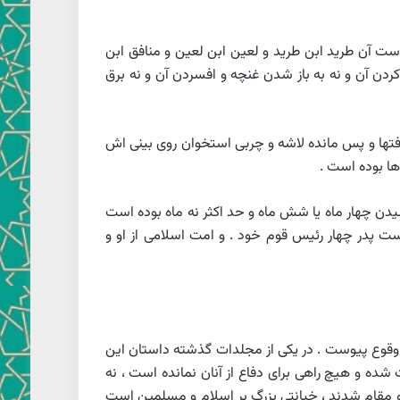
ت آن طريد ابن طريد و لعين ابن لعين و منافق ابن
دن آن و نه به باز شدن غنچه و افسردن آن و نه برق
تها و پس مانده لاشه و چربى استخوان روى بينى‏ اش
ها بوده است .
يدن چهار ماه يا شش ماه و حد اكثر نه ماه بوده است
ده يوما احمر ( و او است پدر چهار رئيس قوم خود . و امت اسلامى از او و
به وقوع پيوست . در يكى از مجلدات گذشته داستان اين
ده و هيچ راهى براى دفاع از آنان نمانده است ، نه
 و مقام شدند ، خيانتى بزرگ بر اسلام و مسلمين است