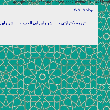
google-site-verification: googledc28cebad391242f.html
مرداد ۱۵, ۱۴۰۵
ترجمه دکتر آیتی
شرح ابن ابی الحدید
شرح ابن 