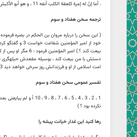
. أما إنّ له إمرة كلعقة الكلب أنفه 11 ، و هو أبو الأكبش الأربعة 12 ، و ستلقى الأمّة منه و من ولده يوما أحمر 13
ترجمه سخن هفتاد و سوم
امت اسلامى از او و فرزندانش روز سرخى خواهد ديد 13
تفسير عمومى سخن هفتاد و سوم
1 ، 2 ، 3 ، 4 ، 5 ، 6 ، 7 ، 8 ، 9 ، 10 أ و لم يبايعنى بعد قتل عثمان لا حاجة لى فى بيعته ، أنّها كفّ يهوديّة ،
نكرده بود ؟ )
رها كنيد اين غدار خيانت پيشه را