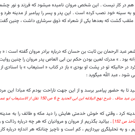
ى هم در كار نيست . اين شخص مروان ناميده ميشود كه فرزند و
و به سينه خود نصب كرده است . اين پدر و پسر را پيامبر از مدينه طرد و
فق ملقب گشت كه بعدها يكى از شعراء كه ذوق سرشارى داشت ، چنين گفت 
ر عبد الرحمان بن ثابت بن حسان كه درباره برادر مروان گفته است : « بر پ
 بود . » مدرك لعين بودن حكم بن ابى العاص پدر مروان را چنين روايت مي
در حاليكه تو در پشت او بودى » باز در كتاب « استيعاب » با اسنادى از 
‏شود ، عبد اللّه ميگويد :
د تا به حضور پيامبر برسد و از اين جهت ناراحت بودم كه مبادا اين مرد
 ابن ابى الحديد ج 6 ص 150 نقل از الاستيعاب ابو عمرو بن عبد البر ص 263
مدينه كرد ، وقتى كه خوش خدمتى‏ هايش را ديد مكه و طائف را به مدي
. بيائيد
بگذريم از مروان و مروانيان كه هر چه درباره رذالت و و
خذ ص 152
]
و به تحليل‏گرى بپردازيم ، كم است و ناچيز چنانكه هر اندازه درباره ك