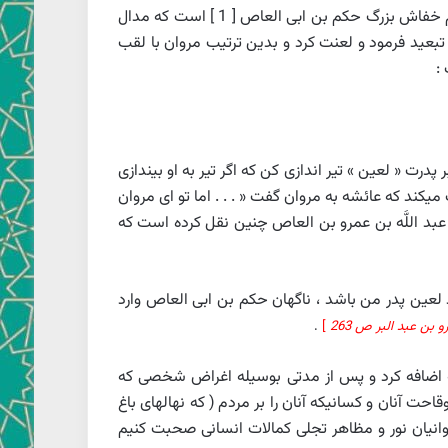
نور چشم خفاش بزرگ حكم بن ابى العاص [ 1 ] است كه مدال
 تبعيد فرمود و لعنت كرد و بدين ترتيب مروان با لقب
:
درت « لعين » تير اندازى كن كه اگر تير به او بيندازى
كند كه عائشه به مروان گفت « . . . اما تو اى مروان
عبد اللَّه بن عمرو بن العاص چنين نقل كرده است كه
 لعين پدر من باشد ، ناگهان حكم بن ابى العاص وارد
.
]
نه اضافه كرد و پس از مدتى بوسيله اغراض شخصى كه
قاحت آنان و كسانيكه آنان را بر مردم ( كه نهال‏هاى باغ
اروانيان نور و مظاهر تجلى كمالات انسانى صحبت كنيم