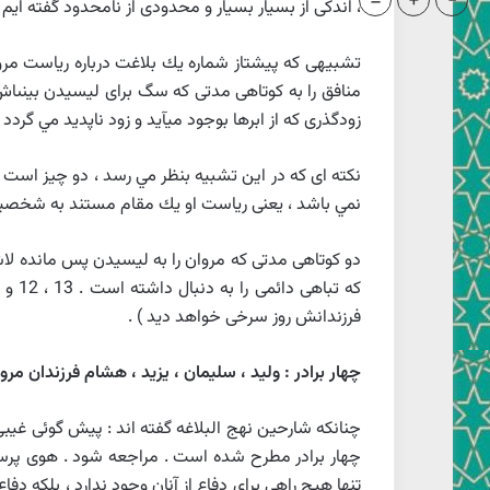
=
+
-
،
اندكى از بسيار بسيار و محدودى از نامحدود گفته‏ ايم .
تشبيهى كه پيشتاز شماره يك بلاغت درباره رياست مرو
منافق را به كوتاهى مدتى كه سگ براى ليسيدن بينى‏ا
زودگذرى كه از ابرها بوجود ميآيد و زود ناپديد مي گردد .
نكته‏ اى كه در اين تشبيه بنظر مي رسد ، دو چيز اس
نمي باشد ، يعنى رياست او يك مقام مستند به شخصيتش
دو كوتاهى مدتى كه مروان را به ليسيدن پس مانده لاش
كه ت
فرزندانش روز سرخى خواهد ديد ) .
چهار برادر : وليد ، سليمان ، يزيد ، هشام فرزندان مرو
چنانكه شارحين نهج البلاغه گفته ‏اند : پيش گوئى غيب
چهار برادر مطرح شده است . مراجعه شود . هوى پرستى
تنها هيچ راهى براى دفاع از آنان وجود ندارد ، بلكه