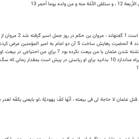
( اين سخن را درباره مروان
خود از امير المؤمنين شفاعت خواست 3 و گفتگو كردند 4 آنحضرت رهايش ساخت 
لو بايعنى بكفّه لغد