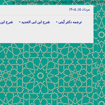
google-site-verification: googledc28cebad391242f.html
مرداد ۱۵, ۱۴۰۵
ترجمه دکتر آیتی
شرح ابن ابی الحدید
شرح ابن 