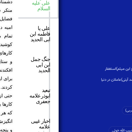
دشمنان
علی علیه
السلام
منکر ش
فضایل ا
امیه د
على یا
فاطمه ابن
تمام 
ابی الحدید
کوشیدن
کارهاى 
جنگ جمل
و ستای
ابن ابی
الحدید
افکندن
براى او
کردند.
تبعید
ابوذرعلامه
حتى از
جعفری
کارها 
ربی)
که هر 
اخبار غیبی
انگیزش
علامه
و پنجه
یب الله خوئی