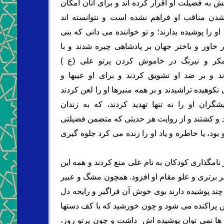
ش به فضیلت او اقرار کرده اند و براى آنان امکان
دن مناقب او فراهم نشده است و نتوانسته اند
و را پوشیده بدارند؛ و تو خواننده مى دانى که بنى
ر خاور و باختر جهان بر پادشاهى چیره شدند و با
مکر و نیرنگ در خاموش کردن پرتو على (ع )
د و بر ضد او تشویق کردند و براى او عیبها و
نکوهیده تراشیدند و بر همه منبرها او را لعن کردند
شگران او را نه تنها تهدید کردند، که به زندان
د و کشتند و از روایت هر حدیثى که متضمن فضیلتى
 بود، یا خاطره و یاد او را زنده مى کرد جلوه گیرى
 نامگذارى کودکان به نام على منع کردند و همه این
بر برترى و علو مقام او افزود. همچون مشگ و عبیر
چند پوشیده دارند بوى خوش آن فراگیر و رایحه دل
 پراکنده مى شود و چون خورشید که با کف دستها
 ها نمى توان پوشیده اش ‍ داشت و چون پرتو روز،