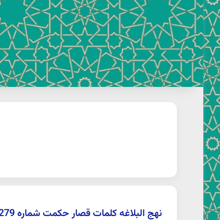
نهج البلاغه کلمات قصار حکمت شماره 279 صبحي صالح(ترجمه عبدالمحمد آیتی)حد انجام مستحبات و واجبات