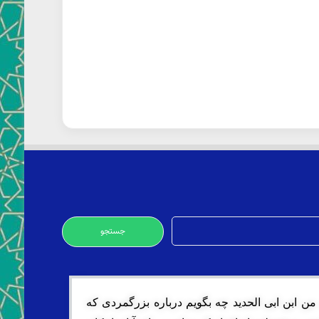
 من ابن ابى الحدید چه بگویم درباره بزرگمردى که