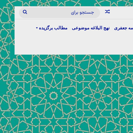
مه جعفری
نهج البلاغه موضوعی
مطالب برگزیده