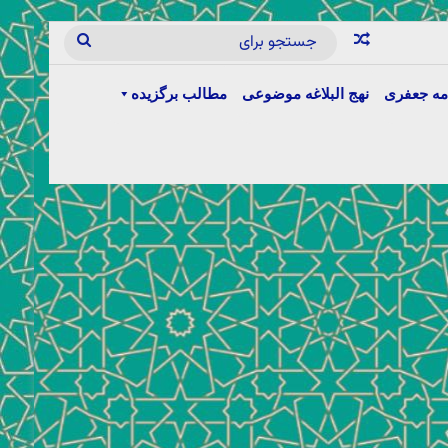
مه جعفری
نهج البلاغه موضوعی
مطالب برگزیده