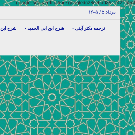
google-site-verification: googledc28cebad391242f.html
مرداد ۱۵, ۱۴۰۵
ترجمه دکتر آیتی
شرح ابن ابی الحدید
شرح ابن 